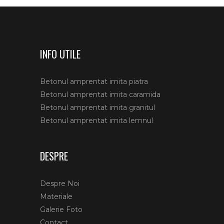
INFO UTILE
Betonul amprentat imita piatra
Betonul amprentat imita caramida
Betonul amprentat imita granitul
Betonul amprentat imita lemnul
DESPRE
Despre Noi
Materiale
Galerie Foto
Contact