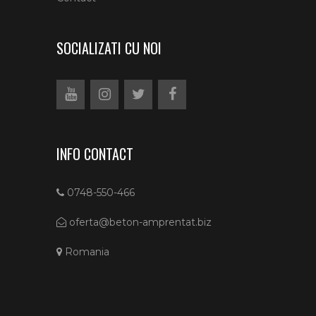
SOCIALIZATI CU NOI
INFO CONTACT
0748-550-466
oferta@beton-amprentat.biz
Romania