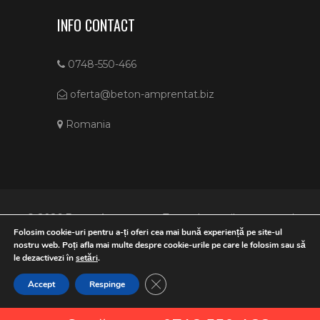
INFO CONTACT
0748-550-466
oferta@beton-amprentat.biz
Romania
© 2026 Beton Amprentat • Toate drepturile rezervate!
©seotm
Folosim cookie-uri pentru a-ți oferi cea mai bună experiență pe site-ul
nostru web. Poți afla mai multe despre cookie-urile pe care le folosim sau să
Copierea textelor si a pozelor de pe acest site se face doar cu
le dezactivezi în
setări
.
acordul in scris al proprietarului! Neindeplinirea acestor
conditii va atrage dupa sine raspunderea legala conform legii
Close GDPR Cookie Banner
Accept
Respinge
nr. 8/1996 privind dreptul de autor şi drepturile conexe.