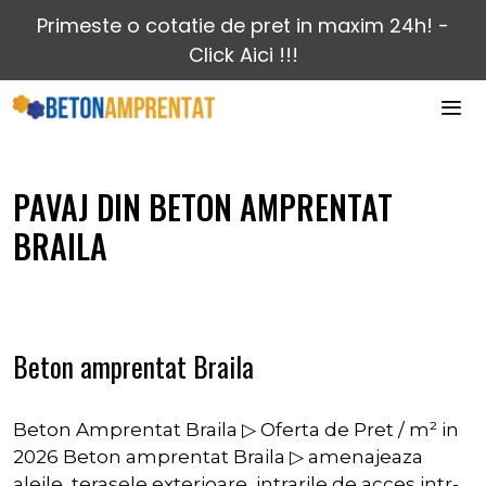
Sari
Primeste o cotatie de pret in maxim 24h! -
la
Click Aici !!!
conținut
MEN
PAVAJ DIN BETON AMPRENTAT
BRAILA
Beton amprentat Braila
Beton Amprentat Braila ▷ Oferta de Pret / m² in
2026 Beton amprentat Braila ▷ amenajeaza
aleile, terasele exterioare, intrarile de acces intr-