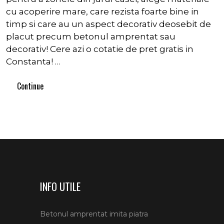
cu acoperire mare, care rezista foarte bine in
timp si care au un aspect decorativ deosebit de
placut precum betonul amprentat sau
decorativ! Cere azi o cotatie de pret gratis in
Constanta! …
Continue
INFO UTILE
Betonul amprentat imita piatra