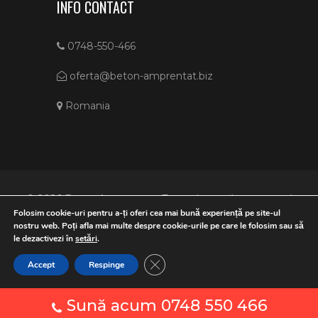
INFO CONTACT
0748-550-466
oferta@beton-amprentat.biz
Romania
© 2026 Beton Amprentat • Toate drepturile rezervate!
©seotm
Folosim cookie-uri pentru a-ți oferi cea mai bună experiență pe site-ul
nostru web. Poți afla mai multe despre cookie-urile pe care le folosim sau să
Copierea textelor si a pozelor de pe acest site se face doar cu
le dezactivezi în
setări
.
acordul in scris al proprietarului! Neindeplinirea acestor
conditii va atrage dupa sine raspunderea legala conform legii
Close GDPR Cookie Banner
Accept
Respinge
nr. 8/1996 privind dreptul de autor şi drepturile conexe.
Sună acum 0748 550 466