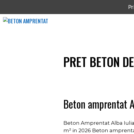
Sari
Pr
la
conținut
PRET BETON DE
Beton amprentat Al
Beton Amprentat Alba Iulia 
m² in 2026 Beton amprentat