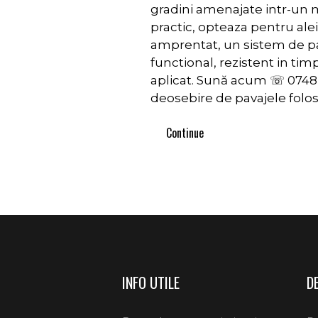
gradini amenajate intr-un m
practic, opteaza pentru ale
amprentat, un sistem de p
functional, rezistent in tim
aplicat. Sună acum ☏ 0748
deosebire de pavajele folos
Continue
INFO UTILE
D