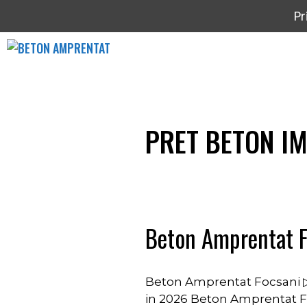
Sari
Pr
la
conținut
PRET BETON I
Beton Amprentat F
Beton Amprentat Focsani ▷
in 2026 Beton Amprentat F