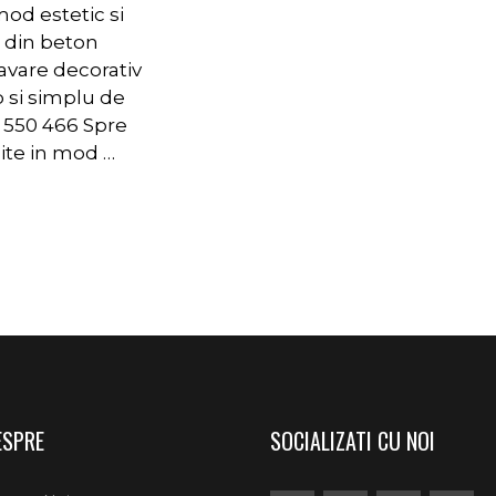
od estetic si
i din beton
avare decorativ
p si simplu de
 550 466 Spre
ite in mod …
ESPRE
SOCIALIZATI CU NOI