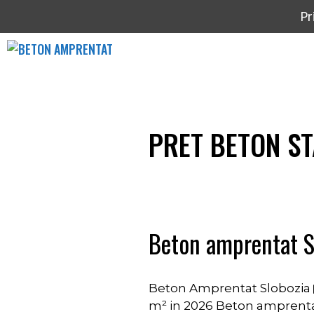
Sari
Pr
la
conținut
PRET BETON S
Beton amprentat S
Beton Amprentat Slobozia ▷
m² in 2026 Beton amprenta