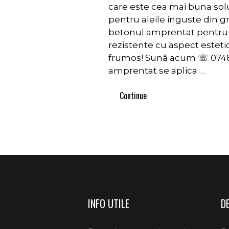
care este cea mai buna sol
pentru aleile inguste din g
betonul amprentat pentru a
rezistente cu aspect esteti
frumos! Sună acum ☏ 0748
amprentat se aplica …
Continue
INFO UTILE
D