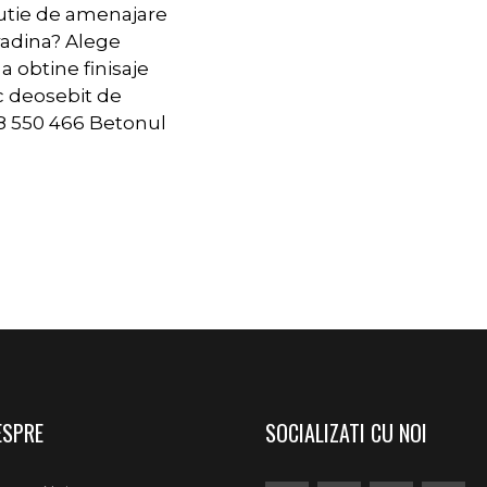
utie de amenajare
radina? Alege
 obtine finisaje
c deosebit de
 550 466 Betonul
ESPRE
SOCIALIZATI CU NOI