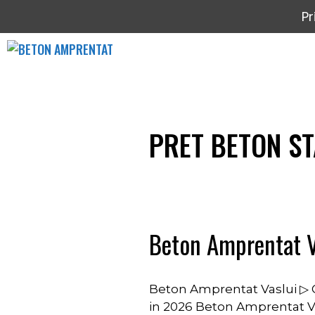
Sari
Pr
la
conținut
PRET BETON ST
Beton Amprentat V
Beton Amprentat Vaslui ▷ O
in 2026 Beton Amprentat Vasl