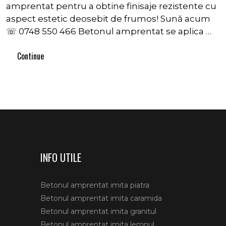
amprentat pentru a obtine finisaje rezistente cu
aspect estetic deosebit de frumos! Sună acum
☏ 0748 550 466 Betonul amprentat se aplica …
Continue
INFO UTILE
Betonul amprentat imita piatra
Betonul amprentat imita caramida
Betonul amprentat imita granitul
Betonul amprentat imita lemnul